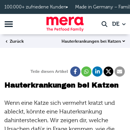
Zum Hauptinhalt springen
100.000+ zufriedene Kunden
Made in Germany – Famil
Navigation umschalten
DE
Suche
Hauterkrankungen bei Katzen
Zurück
Teile diesen Artikel
Hauterkrankungen bei Katzen
Wenn eine Katze sich vermehrt kratzt und
ableckt, könnte eine Hauterkrankung
dahinterstecken. Wir zeigen dir, welche
Ursachen dafür in Frage kommen, wie die