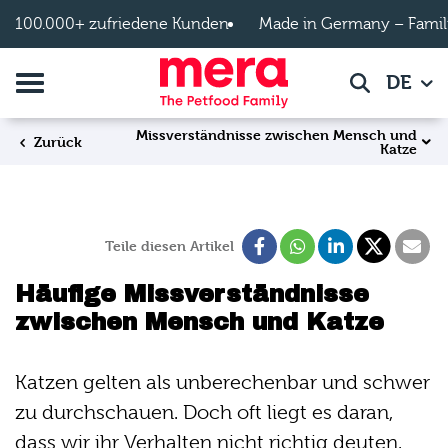
Zum Hauptinhalt springen
100.000+ zufriedene Kunden
Made in Germany – Famil
Navigation umschalten
DE
Suche
Missverständnisse zwischen Mensch und
Zurück
Katze
Teile diesen Artikel
Häufige Missverständnisse
zwischen Mensch und Katze
Katzen gelten als unberechenbar und schwer
zu durchschauen. Doch oft liegt es daran,
dass wir ihr Verhalten nicht richtig deuten.