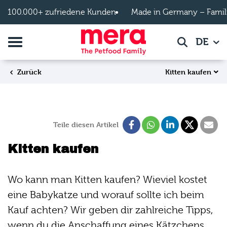
Zum Hauptinhalt springen
100.000+ zufriedene Kunden
Made in Germany – Famil
Navigation umschalten
DE
Suche
Kitten kaufen
Zurück
Teile diesen Artikel
Kitten kaufen
Wo kann man Kitten kaufen? Wieviel kostet
eine Babykatze und worauf sollte ich beim
Kauf achten? Wir geben dir zahlreiche Tipps,
wenn du die Anschaffung eines Kätzchens