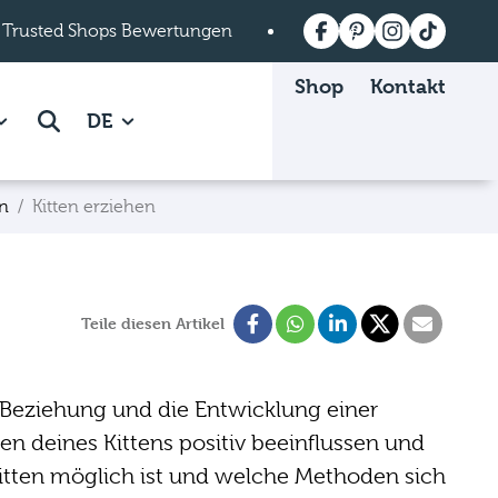
 Trusted Shops Bewertungen
Versandkostenfrei a
Shop
Kontakt
 Mein mera page.
how subpages of Über mera page.
Suche
DE
en
Kitten erziehen
Teile diesen Artikel
e Beziehung und die Entwicklung einer
en deines Kittens positiv beeinflussen und
Kitten möglich ist und welche Methoden sich