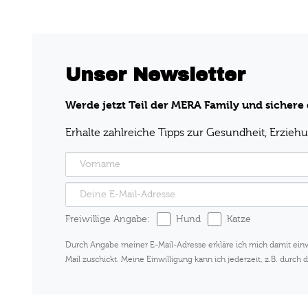
Unser Newsletter
Werde jetzt Teil der MERA Family und sichere 
Erhalte zahlreiche Tipps zur Gesundheit, Erzieh
Freiwillige Angabe:
Hund
Katze
Durch Angabe meiner E-Mail-Adresse erkläre ich mich damit ei
Mail zuschickt. Meine Einwilligung kann ich jederzeit, z.B. dur