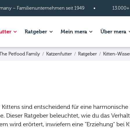
many – Familienunternehmen seit 1949
13.000+
s of Hundefutter page.
Show subpages of Katzenfutter page.
Show subpages of Ratgeber page.
Show subpages of
S
utter
Ratgeber
Mein mera
Über mera
The Petfood Family
Katzenfutter
Ratgeber
Kitten-Wiss
s Kittens sind entscheidend für eine harmonisch
. Dieser Ratgeber beleuchtet, wie du das Verhalt
em wird erörtert, inwiefern eine "Erziehung" bei 