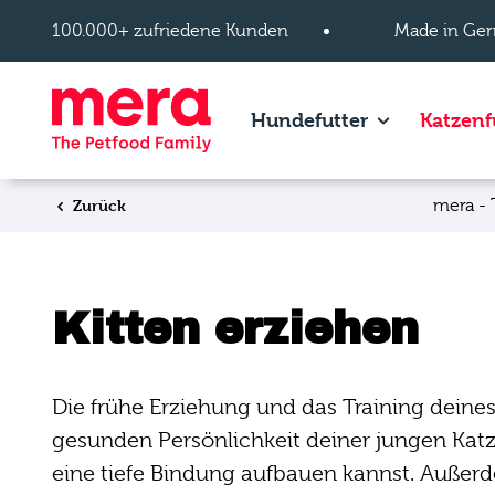
Zum Hauptinhalt springen
100.000+ zufriedene Kunden
Made in Ger
Show subpage
Hundefutter
Katzenf
Zurück
mera - 
Kitten erziehen
Die frühe Erziehung und das Training deine
gesunden Persönlichkeit deiner jungen Katze
eine tiefe Bindung aufbauen kannst. Außerd