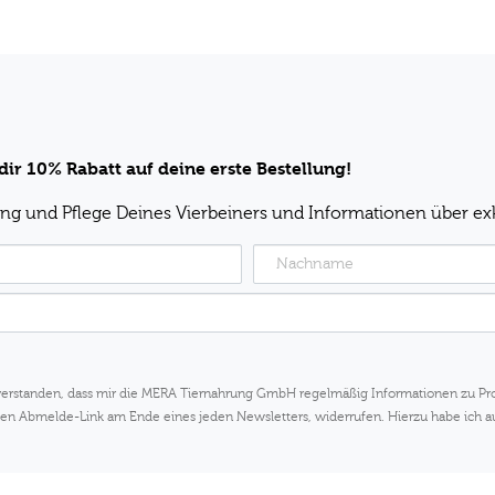
dir 10% Rabatt auf deine erste Bestellung!
ung und Pflege Deines Vierbeiners und Informationen über ex
nverstanden, dass mir die MERA Tiernahrung GmbH regelmäßig Informationen zu P
ch den Abmelde-Link am Ende eines jeden Newsletters, widerrufen. Hierzu habe ich 