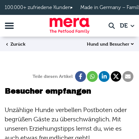
Zum Hauptinhalt springen
100.000+ zufriedene Kunden
Made in Germany – Famil
Navigation umschalten
DE
Suche
Hund und Besucher
Zurück
Teile diesen Artikel
Besucher empfangen
Unzählige Hunde verbellen Postboten oder
begrüßen Gäste zu überschwänglich. Mit
unseren Erziehungstipps lernst du, wie es
auch etwas freundlicher geht!