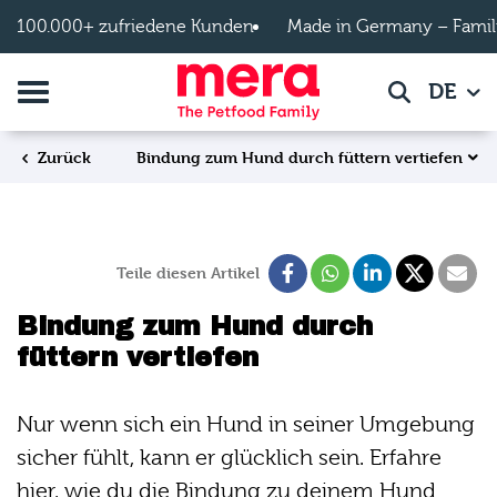
Zum Hauptinhalt springen
100.000+ zufriedene Kunden
Made in Germany – Famil
Navigation umschalten
DE
Suche
Bindung zum Hund durch füttern vertiefen
Zurück
Teile diesen Artikel
Bindung zum Hund durch
füttern vertiefen
Nur wenn sich ein Hund in seiner Umgebung
sicher fühlt, kann er glücklich sein. Erfahre
hier, wie du die Bindung zu deinem Hund