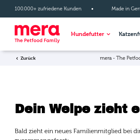
Zum Hauptinhalt springen
100.000+ zufriedene Kunden
Made in Ger
Show subpage
Hundefutter
Katzenf
Zurück
mera - The Petfo
Dein Welpe zieht e
Bald zieht ein neues Familienmitglied bei dir