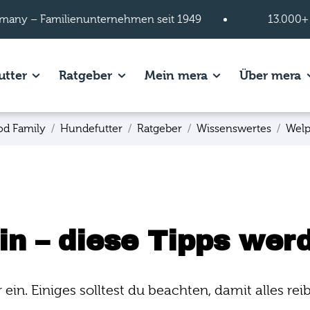
many – Familienunternehmen seit 1949
13.000+
s of Hundefutter page.
Show subpages of Katzenfutter page.
Show subpages of Ratgeber page.
Show subpages of
S
utter
Ratgeber
Mein mera
Über mera
od Family
Hundefutter
Ratgeber
Wissenswertes
Wel
in – diese Tipps werd
 ein. Einiges solltest du beachten, damit alles re