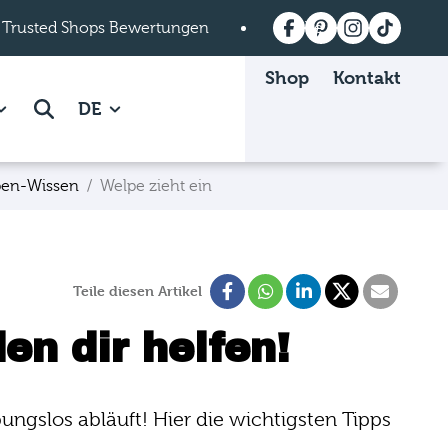
 Trusted Shops Bewertungen
Versandkostenfrei a
Shop
Kontakt
 Mein mera page.
how subpages of Über mera page.
Suche
DE
pen-Wissen
Welpe zieht ein
Teile diesen Artikel
en dir helfen!
ibungslos abläuft! Hier die wichtigsten Tipps