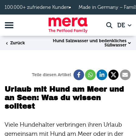
Zum Hauptinhalt springen
100.000+ zufriedene Kunden
Made in Germany – Famil
Navigation umschalten
DE
Suche
Hund Salzwasser und bedenkliches
Zurück
Süßwasser
Teile diesen Artikel
Urlaub mit Hund am Meer und
an Seen: Was du wissen
solltest
Viele Hundehalter verbringen ihren Urlaub
gemeinsam mit Hund am Meer oder in der