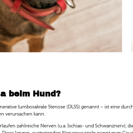
na beim Hund?
ative lumbosakrale Stenose (DLSS) genannt – ist eine durch 
en verursachen kann.
laufen zahlreiche Nerven (u.a. Ischias- und Schwanznerv), d
 Diese langen, austretenden Nervenwurzeln nennt man Cauda-e