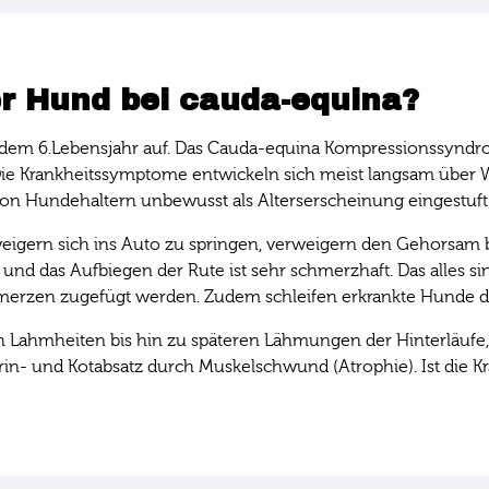
r Hund bei cauda-equina?
ab dem 6.Lebensjahr auf. Das Cauda-equina Kompressionssynd
Die Krankheitssymptome entwickeln sich meist langsam über 
on Hundehaltern unbewusst als Alterserscheinung eingestuft
igern sich ins Auto zu springen, verweigern den Gehorsam b
 und das Aufbiegen der Rute ist sehr schmerzhaft. Das alles
hmerzen zugefügt werden. Zudem schleifen erkrankte Hunde dur
en Lahmheiten bis hin zu späteren Lähmungen der Hinterläuf
in- und Kotabsatz durch Muskelschwund (Atrophie). Ist die Kra