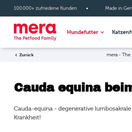
Zum Hauptinhalt springen
100.000+ zufriedene Kunden
Made in Ger
Show subpage
Hundefutter
Katzenf
Zurück
mera - The 
Cauda equina bei
Cauda-equina - degenerative lumbosakrale S
Krankheit!