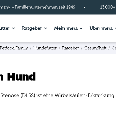
many – Familienunternehmen seit 1949
13.000+
s of Hundefutter page.
Show subpages of Katzenfutter page.
Show subpages of Ratgeber page.
Show subpages of
S
utter
Ratgeber
Mein mera
Über mera
Petfood Family
Hundefutter
Ratgeber
Gesundheit
C
m Hund
tenose (DLSS) ist eine Wirbelsäulen-Erkrankung