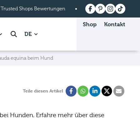
 Trusted Shops Bewertungen
Versandkostenfrei a
Shop
Kontakt
 Mein mera page.
how subpages of Über mera page.
Suche
DE
auda equina beim Hund
Teile diesen Artikel
 bei Hunden. Erfahre mehr über diese