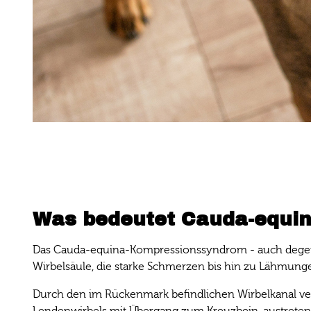
Was bedeutet Cauda-equi
Das Cauda-equina-Kompressionssyndrom - auch degener
Wirbelsäule, die starke Schmerzen bis hin zu Lähmung
Durch den im Rückenmark befindlichen Wirbelkanal ver
Lendenwirbels mit Übergang zum Kreuzbein, austreten.