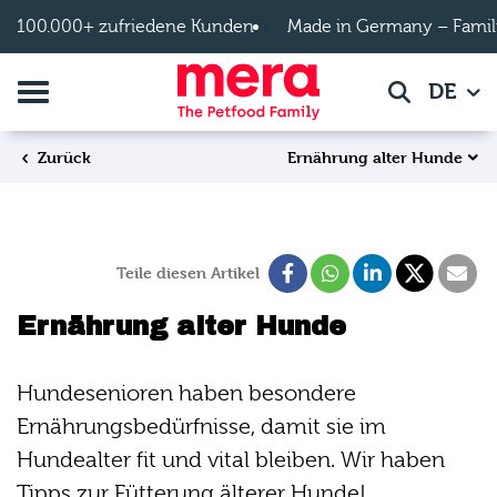
Zum Hauptinhalt springen
100.000+ zufriedene Kunden
Made in Germany – Famil
Navigation umschalten
DE
Suche
Ernährung alter Hunde
Zurück
Teile diesen Artikel
Ernährung alter Hunde
Hundesenioren haben besondere
Ernährungsbedürfnisse, damit sie im
Hundealter fit und vital bleiben. Wir haben
Tipps zur Fütterung älterer Hunde!