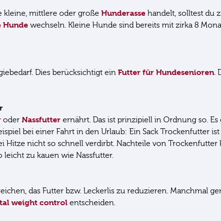
Hunderasse
kleine, mittlere oder große
handelt, solltest du
e Hunde
wechseln. Kleine Hunde sind bereits mit zirka 8 Mon
Futter für Hundesenioren
iebedarf. Dies berücksichtigt ein
.
er
r
Nassfutter
oder
ernährt. Das ist prinzipiell in Ordnung so. E
el bei einer Fahrt in den Urlaub: Ein Sack Trockenfutter ist
i Hitze nicht so schnell verdirbt. Nachteile von Trockenfutte
o leicht zu kauen wie Nassfutter.
reichen, das Futter bzw. Leckerlis zu reduzieren. Manchmal genü
ital weight control
entscheiden.