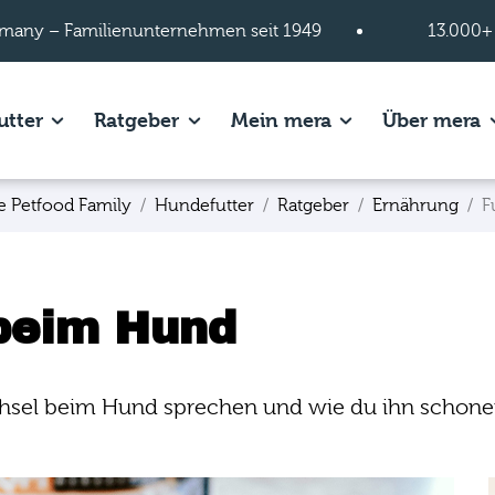
many – Familienunternehmen seit 1949
13.000+
s of Hundefutter page.
Show subpages of Katzenfutter page.
Show subpages of Ratgeber page.
Show subpages of
S
utter
Ratgeber
Mein mera
Über mera
e Petfood Family
Hundefutter
Ratgeber
Ernährung
F
 beim Hund
chsel beim Hund sprechen und wie du ihn schonen