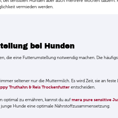
en, bei sensiblen Hunden aber auch mehrere Wochen dauern. 
glichkeit vermieden werden.
tellung bei Hunden
en, die eine Futterumstellung notwendig machen. Die häufigs
mmer seltener nur die Muttermilch. Es wird Zeit, sie an feste
ppy Truthahn & Reis Trockenfutter
entscheiden.
mera pure sensitive Ju
n optimal zu ernähren, kannst du auf
ür junge Hunde eine optimale Nährstoffzusammensetzung.