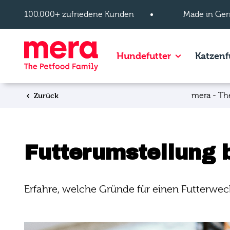
Zum Hauptinhalt springen
100.000+ zufriedene Kunden
Made in Ger
Show subpage
Hundefutter
Katzenf
Zurück
mera - Th
Futterumstellung
Erfahre, welche Gründe für einen Futterwe