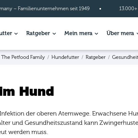
many – Familienunternehmen seit 1949
13.000+
s of Hundefutter page.
utter
Show subpages of Katzenfutter page.
Ratgeber
Show subpages of Ratgeber page.
Mein mera
Show subpages of
Über mera
S
 The Petfood Family
Hundefutter
Ratgeber
Gesundhei
im Hund
e Infektion der oberen Atemwege. Erwachsene 
h Alter und Gesundheitszustand kann Zwingerhus
reut werden muss.