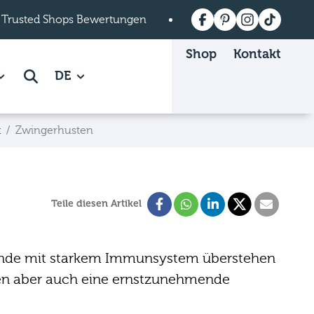
 Trusted Shops Bewertungen
Versandkostenfrei a
Shop
Kontakt
 Mein mera page.
how subpages of Über mera page.
DE
Suche
t
Zwingerhusten
Teile diesen Artikel
Hunde mit starkem Immunsystem überstehen
ten aber auch eine ernstzunehmende