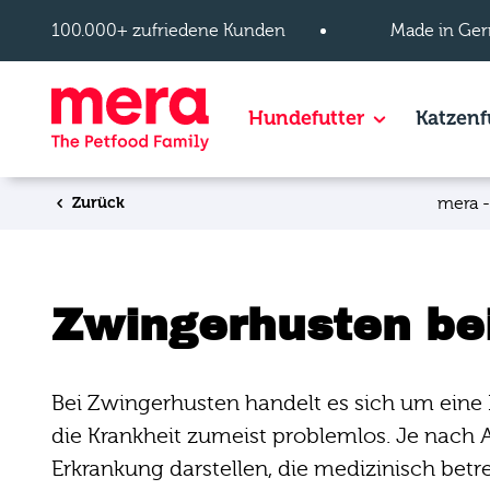
Zum Hauptinhalt springen
100.000+ zufriedene Kunden
Made in Ger
Hundefutter
Show subpage
Katzenf
Zurück
mera -
Zwingerhusten be
Bei Zwingerhusten handelt es sich um ein
die Krankheit zumeist problemlos. Je nac
Erkrankung darstellen, die medizinisch bet