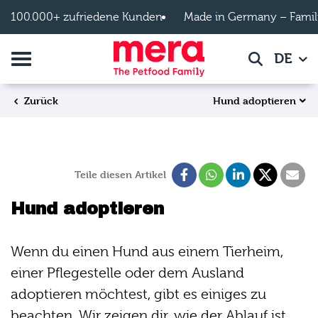
Zum Hauptinhalt springen
100.000+ zufriedene Kunden
Made in Germany – Famil
Navigation umschalten
DE
Suche
Hund adoptieren
Zurück
Teile diesen Artikel
Hund adoptieren
Wenn du einen Hund aus einem Tierheim,
einer Pflegestelle oder dem Ausland
adoptieren möchtest, gibt es einiges zu
beachten. Wir zeigen dir, wie der Ablauf ist,