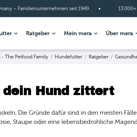
many – Familienunternehmen seit 1949
13.000+
s of Hundefutter page.
Show subpages of Katzenfutter page.
Show subpages of Ratgeber page.
Show subpages of
S
utter
Ratgeber
Mein mera
Über mera
 - The Petfood Family
Hundefutter
Ratgeber
Gesundhe
dein Hund zittert
uskeln. Die Gründe dafür sind in den meisten Fäl
epsie, Staupe oder eine lebensbedrohliche Magen