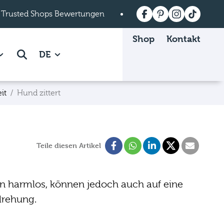
 Trusted Shops Bewertungen
Versandkostenfrei a
Shop
Kontakt
 Mein mera page.
how subpages of Über mera page.
Suche
DE
it
Hund zittert
Teile diesen Artikel
len harmlos, können jedoch auch auf eine
drehung.